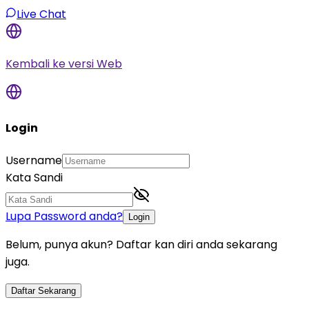
Live Chat
Kembali ke versi Web
Login
Username
Kata Sandi
Lupa Password anda?
Login
Belum, punya akun? Daftar kan diri anda sekarang
juga.
Daftar Sekarang