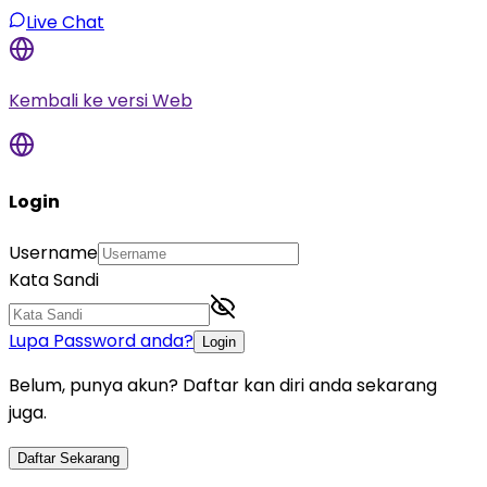
Live Chat
Kembali ke versi Web
Login
Username
Kata Sandi
Lupa Password anda?
Login
Belum, punya akun? Daftar kan diri anda sekarang
juga.
Daftar Sekarang